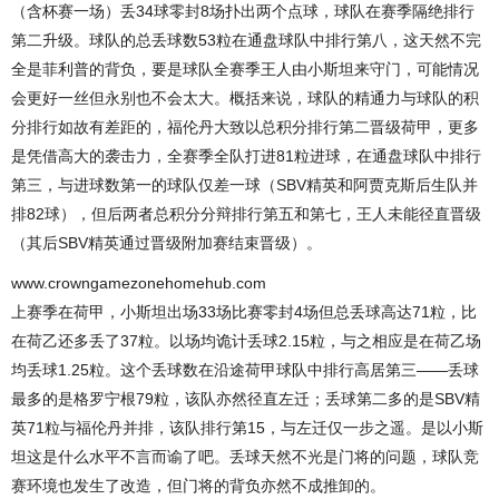
（含杯赛一场）丢34球零封8场扑出两个点球，球队在赛季隔绝排行
第二升级。球队的总丢球数53粒在通盘球队中排行第八，这天然不完
全是菲利普的背负，要是球队全赛季王人由小斯坦来守门，可能情况
会更好一丝但永别也不会太大。概括来说，球队的精通力与球队的积
分排行如故有差距的，福伦丹大致以总积分排行第二晋级荷甲，更多
是凭借高大的袭击力，全赛季全队打进81粒进球，在通盘球队中排行
第三，与进球数第一的球队仅差一球（SBV精英和阿贾克斯后生队并
排82球），但后两者总积分分辩排行第五和第七，王人未能径直晋级
（其后SBV精英通过晋级附加赛结束晋级）。
www.crowngamezonehomehub.com
上赛季在荷甲，小斯坦出场33场比赛零封4场但总丢球高达71粒，比
在荷乙还多丢了37粒。以场均诡计丢球2.15粒，与之相应是在荷乙场
均丢球1.25粒。这个丢球数在沿途荷甲球队中排行高居第三——丢球
最多的是格罗宁根79粒，该队亦然径直左迁；丢球第二多的是SBV精
英71粒与福伦丹并排，该队排行第15，与左迁仅一步之遥。是以小斯
坦这是什么水平不言而谕了吧。丢球天然不光是门将的问题，球队竞
赛环境也发生了改造，但门将的背负亦然不成推卸的。