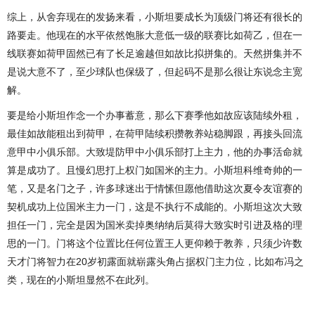
综上，从舍弃现在的发扬来看，小斯坦要成长为顶级门将还有很长的
路要走。他现在的水平依然饱胀大意低一级的联赛比如荷乙，但在一
线联赛如荷甲固然已有了长足逾越但如故比拟拼集的。天然拼集并不
是说大意不了，至少球队也保级了，但起码不是那么很让东说念主宽
解。
要是给小斯坦作念一个办事蓄意，那么下赛季他如故应该陆续外租，
最佳如故能租出到荷甲，在荷甲陆续积攒教养站稳脚跟，再接头回流
意甲中小俱乐部。大致堤防甲中小俱乐部打上主力，他的办事活命就
算是成功了。且慢幻思打上权门如国米的主力。小斯坦科维奇帅的一
笔，又是名门之子，许多球迷出于情愫但愿他借助这次夏令友谊赛的
契机成功上位国米主力一门，这是不执行不成能的。小斯坦这次大致
担任一门，完全是因为国米卖掉奥纳纳后莫得大致实时引进及格的理
思的一门。门将这个位置比任何位置王人更仰赖于教养，只须少许数
天才门将智力在20岁初露面就崭露头角占据权门主力位，比如布冯之
类，现在的小斯坦显然不在此列。