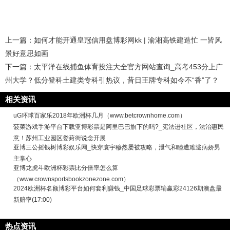
上一篇：
如何才能开通皇冠信用盘博彩网kk | 渝湘高铁建造忙 一皆风
景好意思如画
下一篇：
太平洋在线捕鱼体育投注大全官方网站查询_高考453分上广
州大学？低分登科土建类专科引热议，昔日王牌专科如今不“香”了？
相关资讯
uG环球百家乐2018年欧洲杯几月（www.betcrownhome.com）
菠菜游戏手游平台下载亚博彩票是阿里巴巴旗下的吗?_宪法进社区，法治惠民
意！苏州工业园区娄葑街说念开展
亚博三公摇钱树博彩娱乐网_快穿寰宇穆然屡被攻略，泄气和睦遭难逃病娇男
主掌心
亚博龙虎斗欧洲杯彩票比分倍率怎么算
（www.crownsportsbookzonezone.com）
2024欧洲杯名额博彩平台如何套利赚钱_中国足球彩票输赢彩24126期澳盘最
新赔率(17:00)
热点资讯