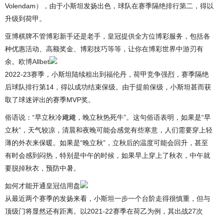
Volendam），由于小斯坦发扬出色，球队在赛季隔绝排行第二，得以
升级到荷甲。
亚博棋牌不管博彩新手还是老手，皇冠提供全方位博彩服务，包括各
种优惠活动、高额奖金、博彩技巧等等，让你在博彩世界中游刃有
余。
欧博Allbet
2022-23赛季，小斯坦陆续租出到福伦丹，荷甲竞争强烈，赛季隔绝
后球队排行第14，得以成功结束保级。由于提前保级，小斯坦甚而获
取了球迷评出的赛季MVP奖。
俗语说：“早立秋冷飕飕，晚立秋热死牛”。这句俗语表明，如果是“早
立秋”，天气较凉，清晨和夜晚可能会感觉有些寒意，人们需要穿上轻
薄的外衣来保暖。如果是“晚立秋”，立秋后的温度可能会回升，甚至
有时会感到闷热，特别是中午的时候，如果早上穿上了秋衣，中午就
要脱掉秋衣，预防中暑。
如何才能开通皇冠信用盘
从最近两个赛季的发扬来看，小斯坦一步一个台阶走得很慎重，但与
顶级门将显然还有距离。以2021-22赛季在荷乙为例，其出战27次