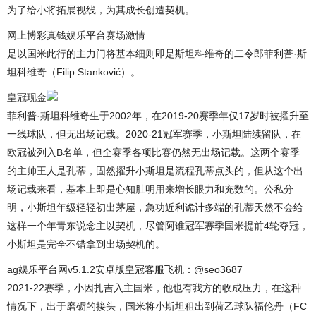
为了给小将拓展视线，为其成长创造契机。
网上博彩真钱娱乐平台赛场激情
是以国米此行的主力门将基本细则即是斯坦科维奇的二令郎菲利普·斯
坦科维奇（Filip Stanković）。
皇冠现金
菲利普·斯坦科维奇生于2002年，在2019-20赛季年仅17岁时被擢升至
一线球队，但无出场记载。2020-21冠军赛季，小斯坦陆续留队，在
欧冠被列入B名单，但全赛季各项比赛仍然无出场记载。这两个赛季
的主帅王人是孔蒂，固然擢升小斯坦是流程孔蒂点头的，但从这个出
场记载来看，基本上即是心知肚明用来增长眼力和充数的。公私分
明，小斯坦年级轻轻初出茅屋，急功近利诡计多端的孔蒂天然不会给
这样一个年青东说念主以契机，尽管阿谁冠军赛季国米提前4轮夺冠，
小斯坦是完全不错拿到出场契机的。
ag娱乐平台网v5.1.2安卓版皇冠客服飞机：@seo3687
2021-22赛季，小因扎吉入主国米，他也有我方的收成压力，在这种
情况下，出于磨砺的接头，国米将小斯坦租出到荷乙球队福伦丹（FC