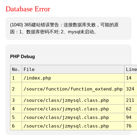
Database Error
(1040) 365建站错误警告：连接数据库失败，可能的原
因：1、数据库密码不对; 2、mysql未启动。
PHP Debug
No.
File
Line
1
/index.php
14
2
/source/function/function_extend.php
324
3
/source/class/jzmysql.class.php
211
4
/source/class/jzmysql.class.php
62
5
/source/class/jzmysql.class.php
94
6
/source/class/jzmysql.class.php
76