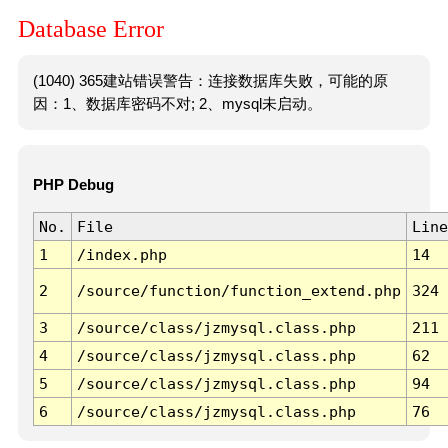
Database Error
(1040) 365建站错误警告：连接数据库失败，可能的原
因：1、数据库密码不对; 2、mysql未启动。
PHP Debug
No.
File
Line
1
/index.php
14
2
/source/function/function_extend.php
324
3
/source/class/jzmysql.class.php
211
4
/source/class/jzmysql.class.php
62
5
/source/class/jzmysql.class.php
94
6
/source/class/jzmysql.class.php
76