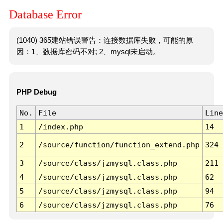
Database Error
(1040) 365建站错误警告：连接数据库失败，可能的原
因：1、数据库密码不对; 2、mysql未启动。
PHP Debug
No.
File
Line
1
/index.php
14
2
/source/function/function_extend.php
324
3
/source/class/jzmysql.class.php
211
4
/source/class/jzmysql.class.php
62
5
/source/class/jzmysql.class.php
94
6
/source/class/jzmysql.class.php
76