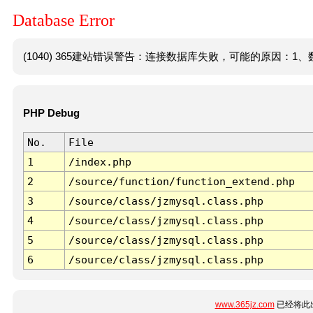
Database Error
(1040) 365建站错误警告：连接数据库失败，可能的原因：1、数
PHP Debug
No.
File
1
/index.php
2
/source/function/function_extend.php
3
/source/class/jzmysql.class.php
4
/source/class/jzmysql.class.php
5
/source/class/jzmysql.class.php
6
/source/class/jzmysql.class.php
www.365jz.com
已经将此