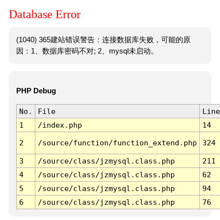
Database Error
(1040) 365建站错误警告：连接数据库失败，可能的原
因：1、数据库密码不对; 2、mysql未启动。
PHP Debug
No.
File
Line
1
/index.php
14
2
/source/function/function_extend.php
324
3
/source/class/jzmysql.class.php
211
4
/source/class/jzmysql.class.php
62
5
/source/class/jzmysql.class.php
94
6
/source/class/jzmysql.class.php
76