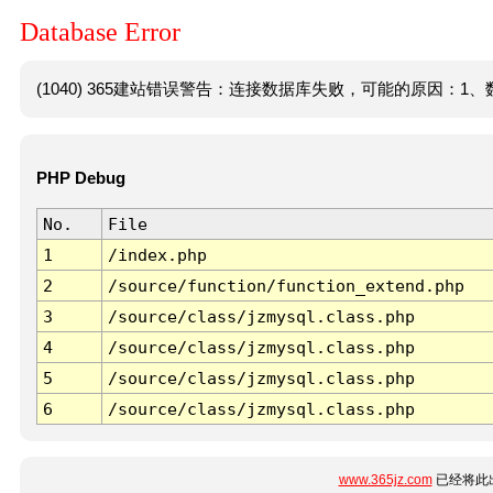
Database Error
(1040) 365建站错误警告：连接数据库失败，可能的原因：1、数
PHP Debug
No.
File
1
/index.php
2
/source/function/function_extend.php
3
/source/class/jzmysql.class.php
4
/source/class/jzmysql.class.php
5
/source/class/jzmysql.class.php
6
/source/class/jzmysql.class.php
www.365jz.com
已经将此