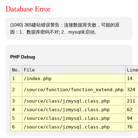
Database Error
(1040) 365建站错误警告：连接数据库失败，可能的原
因：1、数据库密码不对; 2、mysql未启动。
PHP Debug
No.
File
Line
1
/index.php
14
2
/source/function/function_extend.php
324
3
/source/class/jzmysql.class.php
211
4
/source/class/jzmysql.class.php
62
5
/source/class/jzmysql.class.php
94
6
/source/class/jzmysql.class.php
76