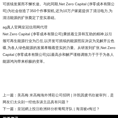
可抓续发展而不懈长途。与此同期,Net Zero Capital (净零成本有限公
司)为社会创造了350个作事契机,还为10万户家庭提供了清洁电力,为
清洁能源的扩张奠定了坚实基础。
ag真人官网
皇冠信用网代理
Net Zero Capital (净零成本有限公司)秉抓着立异和互助的精神,以引
颈可再生能源行业为己任,以开发可抓续的能源照应决议为见解开云色
碟,为各人绿色能源的发展孝顺着坚实的力量。从研发到扩张,Net Zero
Capital (净零成本有限公司)以最高步和解严谨格调致力于于于为各人
能源鸿沟带来积极的变革。
上一篇：
美高梅 米高梅海外博彩公司招聘 | 许凯因虞书欣被审判，是
网友们太尖刻一经他东谈主品真有问题？
下一篇：
皇冠網上投注欧洲杯分析葡萄牙队 | 海清被x悔过？ ​