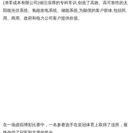
(净零成本有限公司)倾注深厚的专科常识,创造了高效、高可靠性的太
阳能光伏系统、氢能发电系统、储能系统,为鄙俚的客户群体,包括民
用、商用、政府和电力公司客户提供价值。
在一场虚拟博彩比赛中，一名参赛选手在皇冠体育上取得了连胜，最
终夺得了冠军和丰厚的奖金。