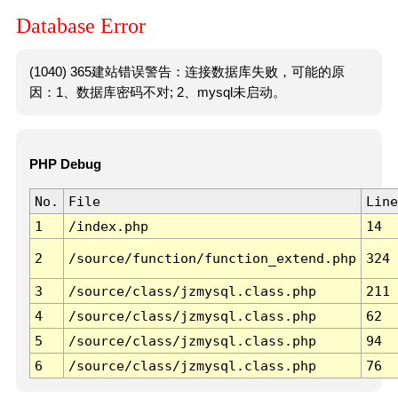
Database Error
(1040) 365建站错误警告：连接数据库失败，可能的原
因：1、数据库密码不对; 2、mysql未启动。
PHP Debug
No.
File
Line
1
/index.php
14
2
/source/function/function_extend.php
324
3
/source/class/jzmysql.class.php
211
4
/source/class/jzmysql.class.php
62
5
/source/class/jzmysql.class.php
94
6
/source/class/jzmysql.class.php
76