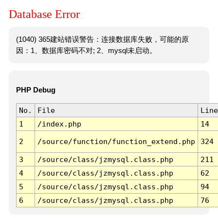
Database Error
(1040) 365建站错误警告：连接数据库失败，可能的原
因：1、数据库密码不对; 2、mysql未启动。
PHP Debug
No.
File
Line
1
/index.php
14
2
/source/function/function_extend.php
324
3
/source/class/jzmysql.class.php
211
4
/source/class/jzmysql.class.php
62
5
/source/class/jzmysql.class.php
94
6
/source/class/jzmysql.class.php
76