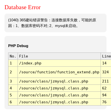
Database Error
(1040) 365建站错误警告：连接数据库失败，可能的原
因：1、数据库密码不对; 2、mysql未启动。
PHP Debug
No.
File
Line
1
/index.php
14
2
/source/function/function_extend.php
324
3
/source/class/jzmysql.class.php
211
4
/source/class/jzmysql.class.php
62
5
/source/class/jzmysql.class.php
94
6
/source/class/jzmysql.class.php
76