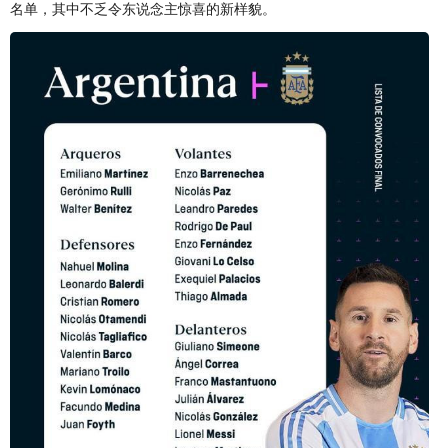
名单，其中不乏令东说念主惊喜的新样貌。