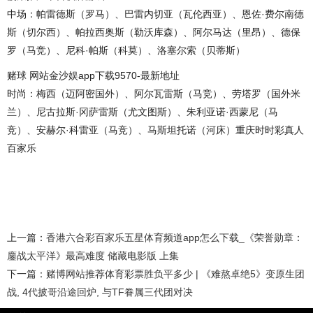
中场：帕雷德斯（罗马）、巴雷内切亚（瓦伦西亚）、恩佐·费尔南德
斯（切尔西）、帕拉西奥斯（勒沃库森）、阿尔马达（里昂）、德保
罗（马竞）、尼科·帕斯（科莫）、洛塞尔索（贝蒂斯）
赌球 网站金沙娱app下载9570-最新地址
时尚：梅西（迈阿密国外）、阿尔瓦雷斯（马竞）、劳塔罗（国外米
兰）、尼古拉斯·冈萨雷斯（尤文图斯）、朱利亚诺·西蒙尼（马
竞）、安赫尔·科雷亚（马竞）、马斯坦托诺（河床）重庆时时彩真人
百家乐
上一篇：
香港六合彩百家乐五星体育频道app怎么下载_《荣誉勋章：
鏖战太平洋》最高难度 储藏电影版 上集
下一篇：
赌博网站推荐体育彩票胜负平多少 | 《难熬卓绝5》变原生团
战, 4代披哥沿途回炉, 与TF眷属三代团对决