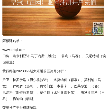
阿根廷名单：
www.enfqi.com
门将：埃米利亚诺·马丁内斯（维拉）、鲁利（马赛）、贝尼特斯（埃
因霍温）
黄四郎第2023066期大乐透前区奖号分析：
后卫：特罗伊洛（贝尔格拉诺）、洛莫纳科（寥寂）、莫利纳（马
竞）、罗梅罗（热刺）、奥塔门迪（本菲卡）、巴莱尔迪（马赛）、
巴尔科（斯特拉斯堡）、福伊特（比利亚雷亚尔）、塔利亚菲科（里
昂）、梅迪纳（朗斯）
菠菜推广平台棋牌游戏