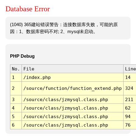
Database Error
(1040) 365建站错误警告：连接数据库失败，可能的原
因：1、数据库密码不对; 2、mysql未启动。
PHP Debug
No.
File
Line
1
/index.php
14
2
/source/function/function_extend.php
324
3
/source/class/jzmysql.class.php
211
4
/source/class/jzmysql.class.php
62
5
/source/class/jzmysql.class.php
94
6
/source/class/jzmysql.class.php
76