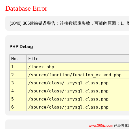
Database Error
(1040) 365建站错误警告：连接数据库失败，可能的原因：1、数
PHP Debug
No.
File
1
/index.php
2
/source/function/function_extend.php
3
/source/class/jzmysql.class.php
4
/source/class/jzmysql.class.php
5
/source/class/jzmysql.class.php
6
/source/class/jzmysql.class.php
www.365jz.com
已经将此