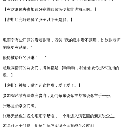
【有这形体去参加选好意思随敷衍便都能进前三啊。】
【密斯姐完好诠释了脖子以下全是腿。】
—
毛雨宁有些汗颜的看着张琳，浅笑:“我的腿中看不顶用，如故张老师
的腿更有劲量。”
倏得被诊疗的张琳:“……”
跪服高情商的网友们，满屏都是:【啊啊啊，我念念要你那不顶用的
腿。】
【密斯姐神颜，嘴巴还这样甜，爱了爱了。】
参加综艺节办法嘉宾贵府，她们每东说念主都东说念主手一份。
张琳是跆拳玄门练。
张琳天然也知说念毛雨宁是谁，一个刚进入演艺圈的新东说念主。
不是什么大明星，和她们芜俚东说念主莫得什么区别。