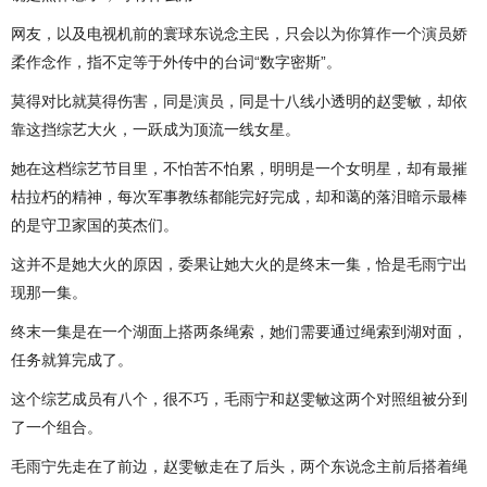
网友，以及电视机前的寰球东说念主民，只会以为你算作一个演员娇
柔作念作，指不定等于外传中的台词“数字密斯”。
莫得对比就莫得伤害，同是演员，同是十八线小透明的赵雯敏，却依
靠这挡综艺大火，一跃成为顶流一线女星。
她在这档综艺节目里，不怕苦不怕累，明明是一个女明星，却有最摧
枯拉朽的精神，每次军事教练都能完好完成，却和蔼的落泪暗示最棒
的是守卫家国的英杰们。
这并不是她大火的原因，委果让她大火的是终末一集，恰是毛雨宁出
现那一集。
终末一集是在一个湖面上搭两条绳索，她们需要通过绳索到湖对面，
任务就算完成了。
这个综艺成员有八个，很不巧，毛雨宁和赵雯敏这两个对照组被分到
了一个组合。
毛雨宁先走在了前边，赵雯敏走在了后头，两个东说念主前后搭着绳