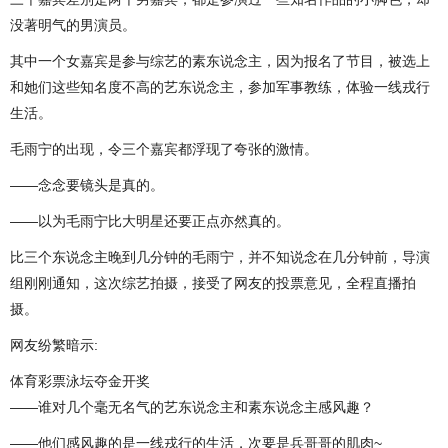
没著明气的男演员。
其中一个女嘉宾是参与综艺的素东说念主，因为报名了节目，被选上
和她们这些知名度不高的艺东说念主，参加军事教练，体验一线戎行
生活。
毛雨宁的出现，令三个嘉宾都浮现了夸张的激情。
——念念要镜头是真的。
——以为毛雨宁比大明星还要正点亦然真的。
比三个东说念主晚到几分钟的毛雨宁，并不知说念在几分钟前，导演
组刚刚通知，这次综艺拍摄，接受了网友的投票意见，全程直播拍
摄。
网友纷繁暗示:
体育彩票泳坛夺金开奖
——谁对几个毫无名气的艺东说念主和素东说念主感风趣？
——他们感风趣的是一线戎行的生活，次要是兵哥哥的肌肉~