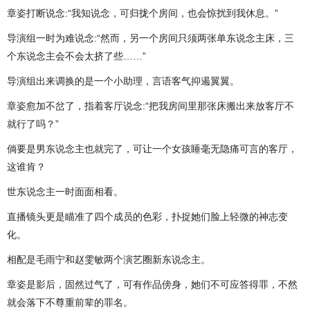
章姿打断说念:“我知说念，可归拢个房间，也会惊扰到我休息。”
导演组一时为难说念:“然而，另一个房间只须两张单东说念主床，三
个东说念主会不会太挤了些……”
导演组出来调换的是一个小助理，言语客气抑遏翼翼。
章姿愈加不岔了，指着客厅说念:“把我房间里那张床搬出来放客厅不
就行了吗？”
倘要是男东说念主也就完了，可让一个女孩睡毫无隐痛可言的客厅，
这谁肯？
世东说念主一时面面相看。
直播镜头更是瞄准了四个成员的色彩，扑捉她们脸上轻微的神志变
化。
相配是毛雨宁和赵雯敏两个演艺圈新东说念主。
章姿是影后，固然过气了，可有作品傍身，她们不可应答得罪，不然
就会落下不尊重前辈的罪名。