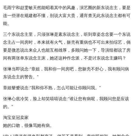
毛雨宁和赵雯敏天然能昭着其中的风趣，演艺圈的新东说念主，要是
连一些潜在规建都不懂，别说大富大贵，通宵查无此东说念主都有可
能。
三个东说念主里，只须张琳是素东说念主，听到章姿念念要一个东说
念主占一间房时，本来就有火气，躯壳有重病也不可出来拍综艺，倘
要是微恙说出来众人也能互相雄厚，多顾问她一下，导演组都说了房
间有两张单东说念主床，她还这种作念派，不是讨东说念主嫌吗？
张琳当即说念:“章姐，我和你一间房吧，您躯壳不舒心，我有顾问病
东说念主的警告。”
章姐颦蹙说念:“我和你不熟，怎么可能让你顾问我。”
张琳心底冷笑，脸上却笑嘻嘻说念:“谁让您有病呢，我顾问您是应该
的。”
淘宝皇冠卖家
她的口吻，很像骂她有病。