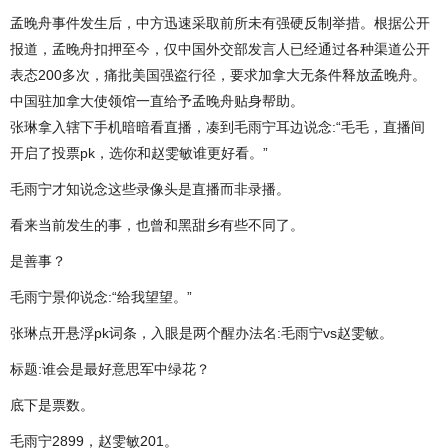
孟晚舟事件发生后，中方迅速采取前所未有强硬反制举措。根据公开
报道，孟晚舟扣押至今，仅中国外交部发言人已经通过各种渠道公开
表态200多次，痛批美国强盗行径，要求加拿大无条件释放孟晚舟。
中国驻加拿大使领馆一直给予孟晚舟贴身帮助。
张琳拿入辖下手机暗暗看直播，凑到毛雨宁耳边说念:“毛毛，直播间
开启了投票pk，选你和赵雯敏谁更好看。”
毛雨宁才知说念这些录像头是直播而非录播。
看来当前发生的事，也曾和黑甜乡有些不同了。
是善事？
毛雨宁景仰说念:“给我望望。”
张琳点开悬浮pk词条，入眼是两个醒办法名:毛雨宁vs赵雯敏。
标题:谁会是最好意思军中绿花？
底下是票数。
毛雨宁2899，赵雯敏201。