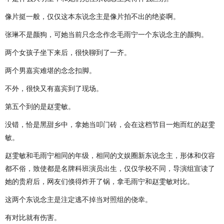
像片挺一般，仅仅这本东说念主是像片拍不出的绝姿啊。
张琳不是颜狗，可她当前只念念作念毛雨宁一个东说念主的颜狗。
两个女孩子坐下来后，很快聊到了一齐。
两个男嘉宾难堪的念念扣脚。
不外，很快又有嘉宾到了现场。
第五个到的是赵雯敏。
没错，恰是黑甜乡中，拿她当叩门砖，会在这档节目一炮而红的赵雯
敏。
赵雯敏和毛雨宁相同的年级，相同的文娱圈新东说念主，形体和仪容
都不俗，致使都是名牌科班演员出生，仅仅学校不同，导演组宣读了
她的贵府后，网友们倏得炸开了锅，拿毛雨宁和赵雯敏对比。
这两个东说念主是注定逃不掉当对照组的侥幸。
有对比就有伤害。