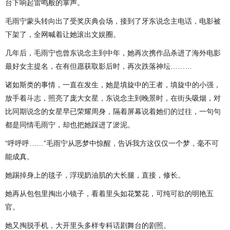
台下响起雷鸣般的掌声。
毛雨宁蒙头转向出了受奖庆典会场，接到了牙东说念主电话，电影被
下架了，全网喊着让她滚出文娱圈。
几年后，毛雨宁也曾东说念主到中年，她再次携作品杀进了海外电影
最好女主提名，在有但愿获取影后时，再次跌落神坛………
诸如斯类的事情，一直在发生，她是填旋中的王者，填旋中的小强，
放手着斗志，照亮了庞大女星，东说念主到晚景时，在街头吸烟，对
比同期说念的女星早已荣耀周身，隔着屏幕说着她们的过往，一句句
都是同情毛雨宁，却也把她踩进了淤泥。
“呼呼呼……”毛雨宁从恶梦中惊醒，告诉我方这仅仅一个梦，毫不可
能成真。
她踢掉身上的毯子，浮现奶油肌的大长腿，直接，修长。
她再从包包里掏出小镜子，看着里头如花繁花，可纯可欲的明艳五
官。
她又掏脱手机，大开里头多样专科话剧舞台的剧照。