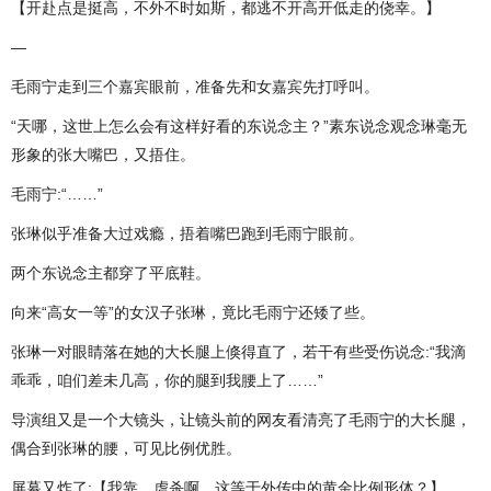
【开赴点是挺高，不外不时如斯，都逃不开高开低走的侥幸。】
—
毛雨宁走到三个嘉宾眼前，准备先和女嘉宾先打呼叫。
“天哪，这世上怎么会有这样好看的东说念主？”素东说念观念琳毫无
形象的张大嘴巴，又捂住。
毛雨宁:“……”
张琳似乎准备大过戏瘾，捂着嘴巴跑到毛雨宁眼前。
两个东说念主都穿了平底鞋。
向来“高女一等”的女汉子张琳，竟比毛雨宁还矮了些。
张琳一对眼睛落在她的大长腿上倏得直了，若干有些受伤说念:“我滴
乖乖，咱们差未几高，你的腿到我腰上了……”
导演组又是一个大镜头，让镜头前的网友看清亮了毛雨宁的大长腿，
偶合到张琳的腰，可见比例优胜。
屏幕又炸了:【我靠，虐杀啊，这等于外传中的黄金比例形体？】