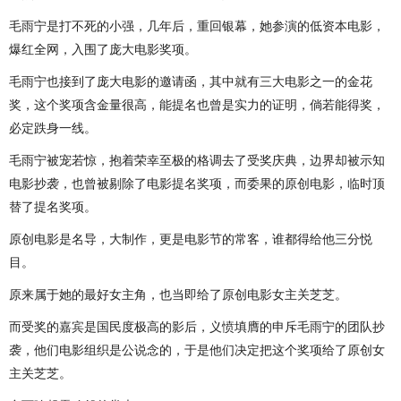
毛雨宁是打不死的小强，几年后，重回银幕，她参演的低资本电影，
爆红全网，入围了庞大电影奖项。
毛雨宁也接到了庞大电影的邀请函，其中就有三大电影之一的金花
奖，这个奖项含金量很高，能提名也曾是实力的证明，倘若能得奖，
必定跌身一线。
毛雨宁被宠若惊，抱着荣幸至极的格调去了受奖庆典，边界却被示知
电影抄袭，也曾被剔除了电影提名奖项，而委果的原创电影，临时顶
替了提名奖项。
原创电影是名导，大制作，更是电影节的常客，谁都得给他三分悦
目。
原来属于她的最好女主角，也当即给了原创电影女主关芝芝。
而受奖的嘉宾是国民度极高的影后，义愤填膺的申斥毛雨宁的团队抄
袭，他们电影组织是公说念的，于是他们决定把这个奖项给了原创女
主关芝芝。