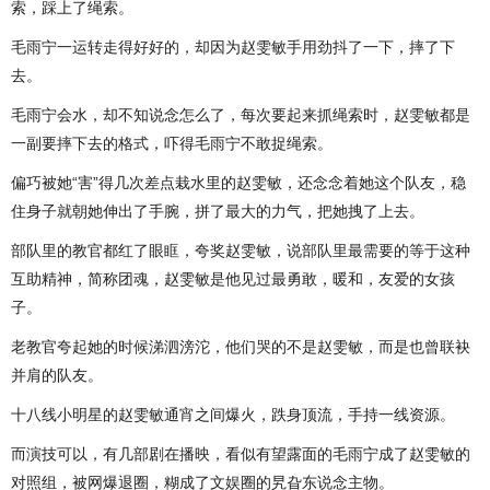
索，踩上了绳索。
毛雨宁一运转走得好好的，却因为赵雯敏手用劲抖了一下，摔了下
去。
毛雨宁会水，却不知说念怎么了，每次要起来抓绳索时，赵雯敏都是
一副要摔下去的格式，吓得毛雨宁不敢捉绳索。
偏巧被她“害”得几次差点栽水里的赵雯敏，还念念着她这个队友，稳
住身子就朝她伸出了手腕，拼了最大的力气，把她拽了上去。
部队里的教官都红了眼眶，夸奖赵雯敏，说部队里最需要的等于这种
互助精神，简称团魂，赵雯敏是他见过最勇敢，暖和，友爱的女孩
子。
老教官夸起她的时候涕泗滂沱，他们哭的不是赵雯敏，而是也曾联袂
并肩的队友。
十八线小明星的赵雯敏通宵之间爆火，跌身顶流，手持一线资源。
而演技可以，有几部剧在播映，看似有望露面的毛雨宁成了赵雯敏的
对照组，被网爆退圈，糊成了文娱圈的旯旮东说念主物。