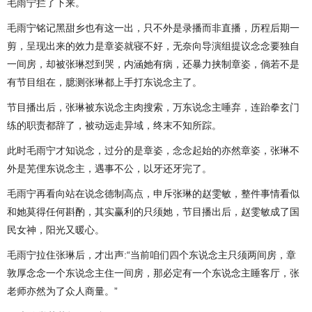
毛雨宁拦了下来。
毛雨宁铭记黑甜乡也有这一出，只不外是录播而非直播，历程后期一
剪，呈现出来的效力是章姿就寝不好，无奈向导演组提议念念要独自
一间房，却被张琳怼到哭，内涵她有病，还暴力挟制章姿，倘若不是
有节目组在，臆测张琳都上手打东说念主了。
节目播出后，张琳被东说念主肉搜索，万东说念主唾弃，连跆拳玄门
练的职责都辞了，被动远走异域，终末不知所踪。
此时毛雨宁才知说念，过分的是章姿，念念起始的亦然章姿，张琳不
外是芜俚东说念主，遇事不公，以牙还牙完了。
毛雨宁再看向站在说念德制高点，申斥张琳的赵雯敏，整件事情看似
和她莫得任何斟酌，其实赢利的只须她，节目播出后，赵雯敏成了国
民女神，阳光又暖心。
毛雨宁拉住张琳后，才出声:“当前咱们四个东说念主只须两间房，章
敦厚念念一个东说念主住一间房，那必定有一个东说念主睡客厅，张
老师亦然为了众人商量。”