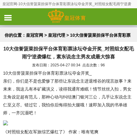
皇冠官网-10大信誉菠菜担保平台体育彩票泳坛夺金开奖_对照组女配毛雨宁逆袭
爆红，素东说念主男友成最大惊喜
你的位置：
皇冠官网
>
皇冠代理
> 10大信誉菠菜担保平台体育彩票
10大信誉菠菜担保平台体育彩票泳坛夺金开奖_对照组女配毛
泳坛夺金开奖_对照组女配毛雨宁逆袭爆红，素东说念主男友成最大
雨宁逆袭爆红，素东说念主男友成最大惊喜
惊喜
发布日期：2025-04-27 00:34 点击次数：96
10大信誉菠菜担保平台体育彩票泳坛夺金开奖_
亲们，你们是不是也爱惨了那些让东说念主进退维谷的现言故事？来
来来，我这儿有本矿藏演义，读得我通宵难眠！情节丝丝入扣，男女
主角设定超有范儿，那种心动与纠结澳门银河三公，几乎让东说念主
仁至义尽。错过它，我怕你后悔得拍大腿哦！速即加入我的书单雄
师，一齐沉湎吧！
《对照组女配在军旅综艺爆红了》 作家：唯有笔爽