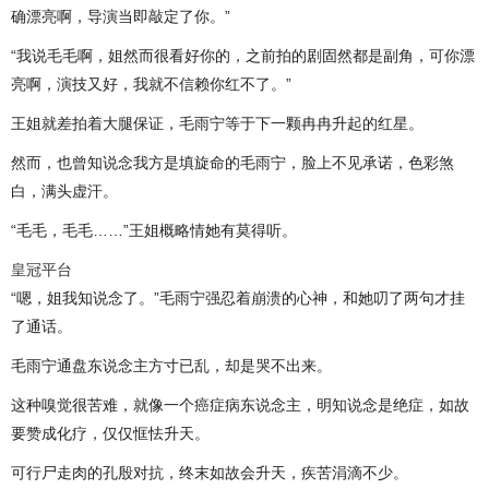
确漂亮啊，导演当即敲定了你。”
“我说毛毛啊，姐然而很看好你的，之前拍的剧固然都是副角，可你漂
亮啊，演技又好，我就不信赖你红不了。”
王姐就差拍着大腿保证，毛雨宁等于下一颗冉冉升起的红星。
然而，也曾知说念我方是填旋命的毛雨宁，脸上不见承诺，色彩煞
白，满头虚汗。
“毛毛，毛毛……”王姐概略情她有莫得听。
皇冠平台
“嗯，姐我知说念了。”毛雨宁强忍着崩溃的心神，和她叨了两句才挂
了通话。
毛雨宁通盘东说念主方寸已乱，却是哭不出来。
这种嗅觉很苦难，就像一个癌症病东说念主，明知说念是绝症，如故
要赞成化疗，仅仅恇怯升天。
可行尸走肉的孔殷对抗，终末如故会升天，疾苦涓滴不少。