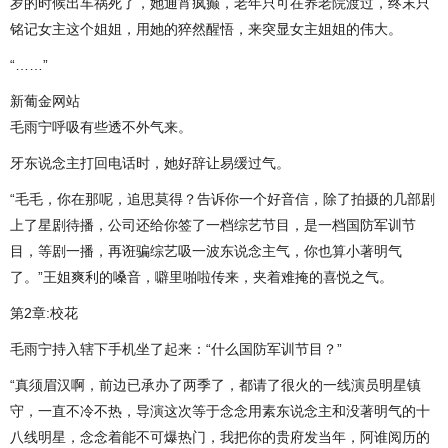
岁的时候出车祸死了，她通宵疯癫，老年只可在养老院渡过，终末只
铭记女主这个姐姐，用她的猝然醒悟，来突显女主姐姐的伟大。
“……”
新葡金网站
毛雨宁呼吸有些透不外气来。
牙东说念主打回电话时，她好辞让易缓过气。
“毛毛，你在那呢，追思莫得？告诉你一个好音信，除了拍摄的几部剧
上了星剧待播，公司还给你签了一档综艺节目，是一档国防军训节
目，等剧一播，再诳骗综艺吸一波东说念主气，你也算小著明气
了。”王姐爽利的嗓音，噼里啪啦传来，夹着难掩的喜悦之气。
第2章:校花
毛雨宁持入辖下手机坐了起来：“什么国防军训节目？”
“真须眉汉啊，前边已承办了两季了，都请了很火的一线演员明星镇
守，一直不冷不热，导演这次等于念念用素东说念主和没著明气的十
八线明星，念念着能不可爆热门，我把你的贵府发当年，阿谁阅历的