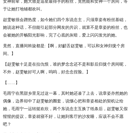
女神前辈，她大致是追星最得手的粉丝，竟然能和女神一个房间，等
于让她打地铺都欢叫。
赵雯敏很会蹭热度，如今她们四个东说念主，只须章姿有粉丝基础，
她说这种话，不但能引起部分网友的共识，就算不是章姿的粉丝，也
会被她的开畅阳光影响，完了心底的灰暗，爱上闪闪发光的她。
竟然，直播间斡旋都是:【啊，好齰舌赵雯敏，可以和女神归拢个房
间。】
【赵雯敏十足是在拉仇恨，谁的梦念念还不是和影后归拢个房间呢，
不外，赵雯敏好可人啊，呜呜，好念念捏脸。】
【……】
毛雨宁在黑甜乡里见过这一幕，其时她还凑了上去，说章姿亦然她的
偶像，边界却中了赵雯敏的圈套，说惬心把和章姿相处的契机让给
她，毛雨宁一运转挺欢欣，两个东说念主互换了纸条后，赵雯敏又假
惺惺的提议，章姿就寝不好，让她到客厅的沙发睡，应该不会不愿
吧？