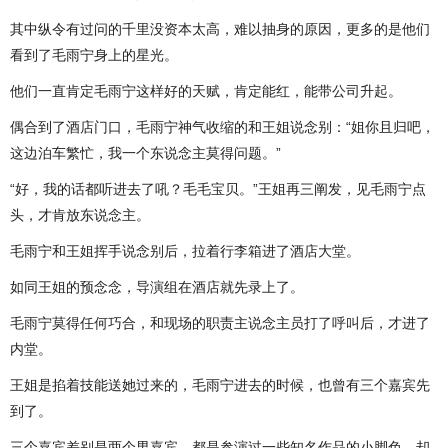
其中纵令有过问的千里没资本太高，难以抽身的原因，更多的是他们
看到了毛雨宁身上的星光。
他们一直肯定毛雨宁这样好的天赋，肯定能红，能带公司升起。
偶合到了酒店门口，毛雨宁神气收缩的和王姐说念别：“姐你且归吧，
这边泊车繁忙，我一个东说念主莫得问题。”
“好，我的话都听进去了吼？毛毛宝贝。”王姐再三阐发，见毛雨宁点
头，才肯放东说念主。
毛雨宁和王姐挥手说念别后，拉着行李箱进了酒店大堂。
如同王姐的预念念，导演组在酒店就先录上了。
毛雨宁莫得任何巧合，和现场的职责主说念主员打了呼叫后，才进了
内堂。
王姐是掐着技能送她过来的，毛雨宁进去的时候，也曾有三个嘉宾先
到了。
三个嘉宾差别是两个男嘉宾，都是参演过一些知名作品的小脚色，却