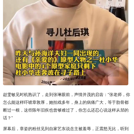
赵雯敏见时机熟识了，走到张琳眼前，声情并茂的启齿：“张老师，你
怎么能这样吓唬章敦厚，她拍戏多年，身上的病痛广大，等于肋骨都
断过一根，这些陈年旧疾也曾够难过了，你怎么还忍心说这样从邡的
话？”
屏幕后，章姿的粉丝见到自家艺东说念主被羞辱，正震怒无比，听到