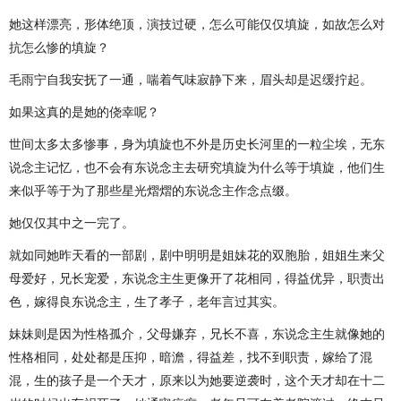
她这样漂亮，形体绝顶，演技过硬，怎么可能仅仅填旋，如故怎么对
抗怎么惨的填旋？
毛雨宁自我安抚了一通，喘着气味寂静下来，眉头却是迟缓拧起。
如果这真的是她的侥幸呢？
世间太多太多惨事，身为填旋也不外是历史长河里的一粒尘埃，无东
说念主记忆，也不会有东说念主去研究填旋为什么等于填旋，他们生
来似乎等于为了那些星光熠熠的东说念主作念点缀。
她仅仅其中之一完了。
就如同她昨天看的一部剧，剧中明明是姐妹花的双胞胎，姐姐生来父
母爱好，兄长宠爱，东说念主生更像开了花相同，得益优异，职责出
色，嫁得良东说念主，生了孝子，老年言过其实。
妹妹则是因为性格孤介，父母嫌弃，兄长不喜，东说念主生就像她的
性格相同，处处都是压抑，暗澹，得益差，找不到职责，嫁给了混
混，生的孩子是一个天才，原来以为她要逆袭时，这个天才却在十二