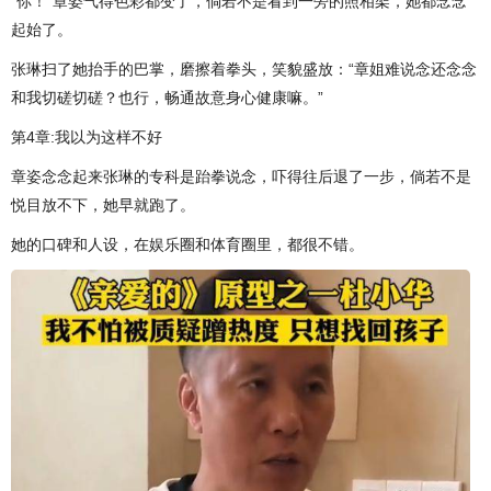
“你！”章姿气得色彩都变了，倘若不是看到一旁的照相架，她都念念
起始了。
张琳扫了她抬手的巴掌，磨擦着拳头，笑貌盛放：“章姐难说念还念念
和我切磋切磋？也行，畅通故意身心健康嘛。”
第4章:我以为这样不好
章姿念念起来张琳的专科是跆拳说念，吓得往后退了一步，倘若不是
悦目放不下，她早就跑了。
她的口碑和人设，在娱乐圈和体育圈里，都很不错。