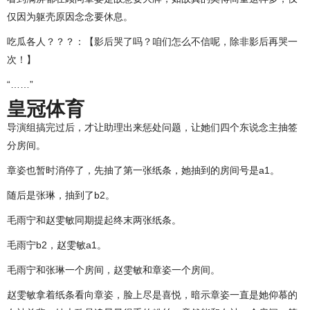
仅因为躯壳原因念念要休息。
吃瓜各人？？？：【影后哭了吗？咱们怎么不信呢，除非影后再哭一
次！】
“……”
皇冠体育
导演组搞完过后，才让助理出来惩处问题，让她们四个东说念主抽签
分房间。
章姿也暂时消停了，先抽了第一张纸条，她抽到的房间号是a1。
随后是张琳，抽到了b2。
毛雨宁和赵雯敏同期提起终末两张纸条。
毛雨宁b2，赵雯敏a1。
毛雨宁和张琳一个房间，赵雯敏和章姿一个房间。
赵雯敏拿着纸条看向章姿，脸上尽是喜悦，暗示章姿一直是她仰慕的