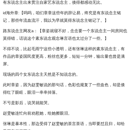
有东说念主出来贯注自家艺东说念主，倏得都感动无比。
id海外章:【呜呜，咱们章章这些年的辞让易，终究是有东说念主铭
记，那些年流血流汗，我以为早就莫得东说念主铭记了。】
路东说念主网友a：【章姿就寝不好，念念要一个东说念主一间房间也
莫得错，话说这个素东说念观念琳言语也太过分了一些。】
不得不说，比起毛雨宁这些小透明，还有张琳这样的素东说念主，有
作品的章姿国民度更高，粉丝也更多，短短一分钟，输出量也曾是满
屏。
现场的四个女东说念主天然是不知说念的。
此时章姿，因为赵雯敏说的那句话，色彩也规复了一些血色，却是倏
得红了眼眶，眼泪一串串掉落。
不亏是影后，说哭就能哭。
赵雯敏连忙向前劝慰她，给她擦眼泪。
张琳是暴本性，那边受得了赵雯敏的茶言茶语，当即要怼且归，却给