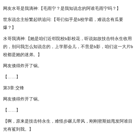
网友水哥是我滴神:【毛雨宁？是我知说念的阿谁毛雨宁吗？】
世东说念主纷繁起哄追问:【哥们似乎是b校学霸，难说念有瓜要
爆？】
水哥我滴神:【她是咱们近邻院校b影校花，听说如故技击特永生收用
的，别问我怎么知说念的，上学那会儿，不啻是b影，咱们这一大片b
校都是她的迷弟。】
网友倏得炸开了锅。
【……】
第3章:交锋
网友倏得炸开了锅。
【……】
【啊，原来是技击特永生，难怪步碾儿带风，刚刚密斯姐甩发阿谁目
光有鲨到我。】