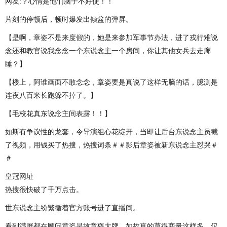
网友:？心情是他们脑子不好使！！
片刻的停顿后，顿时爆发出倾盆的弹屏。
【是啊，章姿不是来度假的，她是来参加军事节办法，进了戎行难说
念还和教官说我念念一个东说念主一个房间，你让其他女兵去走廊
睡？】
【楼上，阿谁画面不敢念念，章姿要是真说了这样无脑的话，臆测是
连夜八百米长跑躲不掉了。】
【毛校花真东说念主间表露！！】
如斯有争议性的龙套，令导演组心花绽开，当即让后台东说念主员截
了视频，用钱买了热搜，热搜词条＃＃影后章姿被新东说念主怼哭＃
＃
皇冠网址
热搜很快破了千万点击。
世东说念主纷繁循着官方账号进了直播间。
看到满屏都在顾问章姿是故意耍大牌，如故真的莫得商量这样多，仅