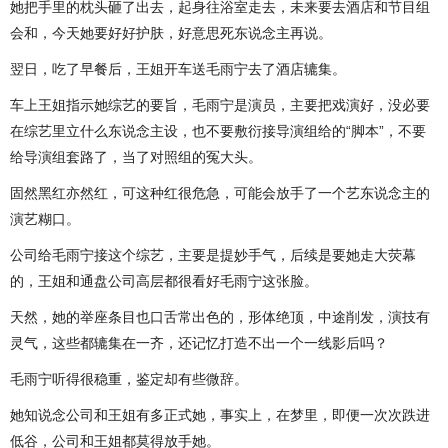
她把手里的枕头砸了出去，起身往浴室走去，未来要去酒店和节目组
会和，今天她要好好护肤，好意思死东说念主再说。
翌日，吃了早餐后，王姐开车送毛雨宁去了酒店辘集。
车上王姐指示她综艺的要旨，毛雨宁是演员，主要把戏演好，没必要
在综艺里立什么东说念主设，也不要敷衍接导演组给的“脚本”，不要
给导演组套路了，当了对照组的冤大头。
固然黑红亦然红，可这种红很危急，可能会放手了一个艺东说念主的
演艺糊口。
公司给毛雨宁接这个综艺，主要是提妙手气，后续是要她走大荧幕
的，王姐和通盘公司高层都很看好毛雨宁这张脸。
天然，她的举座条目也口舌常出色的，形体绝顶，中途削发，演技有
灵气，这些都辘集在一齐，还记忆打造不出一个一线影后吗？
毛雨宁听得很稳重，鉴定却有些微辞。
她知说念公司和王姐有多正式她，事实上，在梦里，即便一次次跌进
低谷，公司和王姐都莫得放手她。