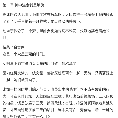
第一章:掷中注定我是填旋
高速路通达无阻，毛雨宁窝在后车座，太阳帽把一张精采工致的脸遮
了泰半，手里抱着一只抱枕，传出淡淡的呼吸声。
毛雨宁作念了一个梦，黑甜乡犹如走马不雅花，浅淡地姿色着她的一
世。
菠菜平台官网
这是一个众星云聚的时间。
女明星毛雨宁是通盘众星的叩门砖，俗称填旋。
圈内红得发紫的一线女星，都曾踩过毛雨宁一脚，天然，只需要踩上
一脚，她们就露面了。
比如一档国防军训综艺节目，演员出生的毛雨宁本不该有娇贵的行
为，却在录拍的第一天就因皮肤过敏，莫得出当前辘集场，五天四夜
的拍摄，愣是缺席了三天，第四天她才出现，抑遏翼翼阿谀着其她队
员，却因为过期了前三天的培训，终末只可在一旁傻站，后一半她的
确是照作念了，可有什么用？