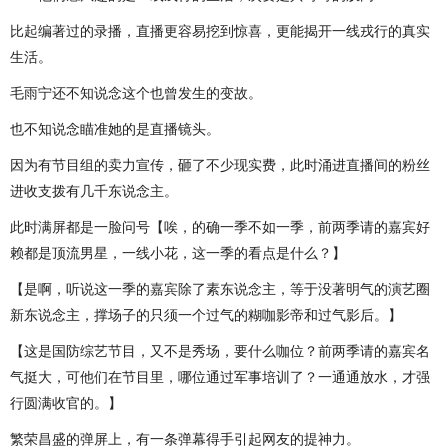
比起编著过的录播，直播更容易挖到惊喜，更能揭开一线戎行的真实
生活。
毛雨宁还不知说念这个也曾发生的变故。
也不知说念瞄准她的是直播镜头。
因为有节目组的卖力宣传，砸了不少现实费，此时涌进直播间的粉丝
进收支拨有几千东说念主。
此时满屏都是一脸问号【唉，的确一季不如一季，前两季请的嘉宾好
赖都是顶流男星，一线小花，这一季的看点是什么？】
【是啊，听说这一季的嘉宾除了素东说念主，等于没著明气的演艺圈
新东说念主，撑场子的只须一个过气的糊咖影帝和过气影后。】
【这是国防综艺节目，又不是秀场，要什么咖位？前两季请的嘉宾名
气挺大，可他们在节目里，哪位通过军事培训了？一通通放水，才强
行圆满收官的。】
繁荣昌盛的弹屏上，有一条弹幕得手引起网友的提神力。