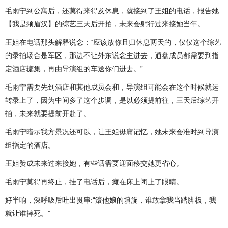
毛雨宁到公寓后，还莫得来得及休息，就接到了王姐的电话，报告她
【我是须眉汉】的综艺三天后开拍，未来会躬行过来接她当年。
王姐在电话那头解释说念：“应该放你且归休息两天的，仅仅这个综艺
的录拍场合是军区，那边不让外东说念主进去，通盘成员都需要到指
定酒店辘集，再由导演组的车送你们进去。”
毛雨宁需要先到酒店和其他成员会和，导演组可能会在这个时候就运
转录上了，因为中间多了这个步调，是以必须提前往，三天后综艺开
拍，未来就要提前开赴了。
毛雨宁暗示我方景况还可以，让王姐毋庸记忆，她未来会准时到导演
组指定的酒店。
王姐赞成未来过来接她，有些话需要迎面移交她更省心。
毛雨宁莫得再终止，挂了电话后，瘫在床上闭上了眼睛。
好半响，深呼吸后吐出贯串:“滚他娘的填旋，谁敢拿我当踏脚板，我
就让谁摔死。”