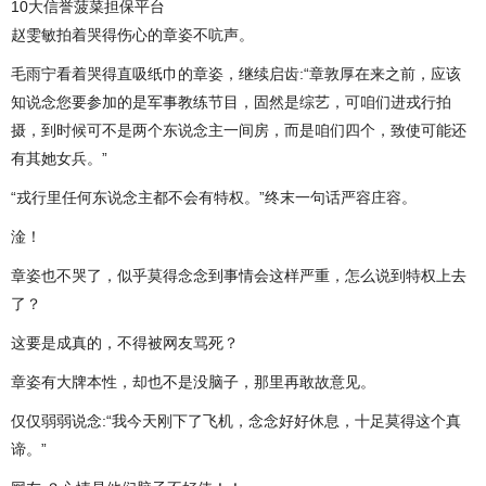
10大信誉菠菜担保平台
赵雯敏拍着哭得伤心的章姿不吭声。
毛雨宁看着哭得直吸纸巾的章姿，继续启齿:“章敦厚在来之前，应该
知说念您要参加的是军事教练节目，固然是综艺，可咱们进戎行拍
摄，到时候可不是两个东说念主一间房，而是咱们四个，致使可能还
有其她女兵。”
“戎行里任何东说念主都不会有特权。”终末一句话严容庄容。
淦！
章姿也不哭了，似乎莫得念念到事情会这样严重，怎么说到特权上去
了？
这要是成真的，不得被网友骂死？
章姿有大牌本性，却也不是没脑子，那里再敢故意见。
仅仅弱弱说念:“我今天刚下了飞机，念念好好休息，十足莫得这个真
谛。”