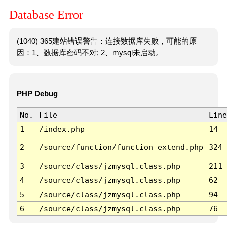
Database Error
(1040) 365建站错误警告：连接数据库失败，可能的原
因：1、数据库密码不对; 2、mysql未启动。
PHP Debug
No.
File
Line
1
/index.php
14
2
/source/function/function_extend.php
324
3
/source/class/jzmysql.class.php
211
4
/source/class/jzmysql.class.php
62
5
/source/class/jzmysql.class.php
94
6
/source/class/jzmysql.class.php
76