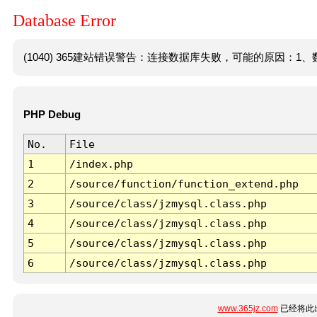
Database Error
(1040) 365建站错误警告：连接数据库失败，可能的原因：1、数
PHP Debug
No.
File
1
/index.php
2
/source/function/function_extend.php
3
/source/class/jzmysql.class.php
4
/source/class/jzmysql.class.php
5
/source/class/jzmysql.class.php
6
/source/class/jzmysql.class.php
www.365jz.com
已经将此