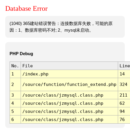
Database Error
(1040) 365建站错误警告：连接数据库失败，可能的原
因：1、数据库密码不对; 2、mysql未启动。
PHP Debug
No.
File
Line
1
/index.php
14
2
/source/function/function_extend.php
324
3
/source/class/jzmysql.class.php
211
4
/source/class/jzmysql.class.php
62
5
/source/class/jzmysql.class.php
94
6
/source/class/jzmysql.class.php
76