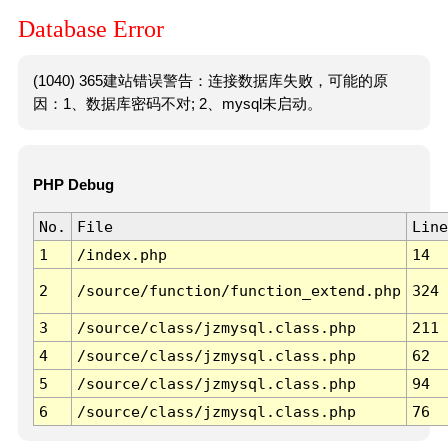
Database Error
(1040) 365建站错误警告：连接数据库失败，可能的原
因：1、数据库密码不对; 2、mysql未启动。
PHP Debug
No.
File
Line
1
/index.php
14
2
/source/function/function_extend.php
324
3
/source/class/jzmysql.class.php
211
4
/source/class/jzmysql.class.php
62
5
/source/class/jzmysql.class.php
94
6
/source/class/jzmysql.class.php
76