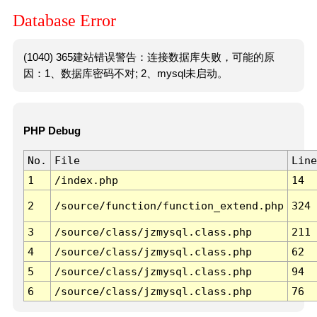
Database Error
(1040) 365建站错误警告：连接数据库失败，可能的原
因：1、数据库密码不对; 2、mysql未启动。
PHP Debug
No.
File
Line
1
/index.php
14
2
/source/function/function_extend.php
324
3
/source/class/jzmysql.class.php
211
4
/source/class/jzmysql.class.php
62
5
/source/class/jzmysql.class.php
94
6
/source/class/jzmysql.class.php
76