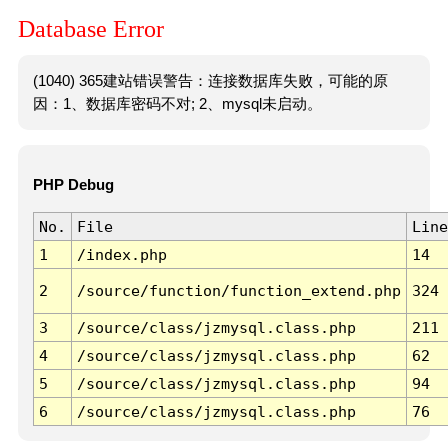
Database Error
(1040) 365建站错误警告：连接数据库失败，可能的原
因：1、数据库密码不对; 2、mysql未启动。
PHP Debug
No.
File
Line
1
/index.php
14
2
/source/function/function_extend.php
324
3
/source/class/jzmysql.class.php
211
4
/source/class/jzmysql.class.php
62
5
/source/class/jzmysql.class.php
94
6
/source/class/jzmysql.class.php
76