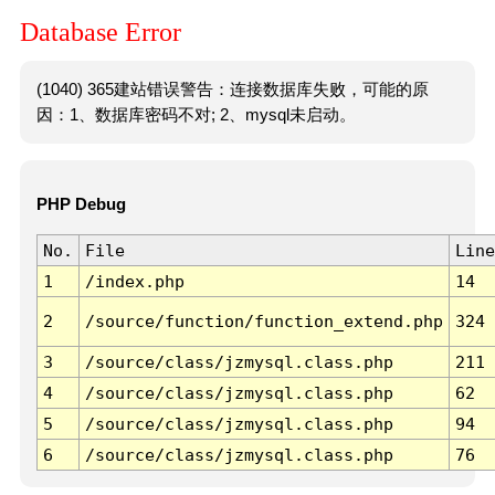
Database Error
(1040) 365建站错误警告：连接数据库失败，可能的原
因：1、数据库密码不对; 2、mysql未启动。
PHP Debug
No.
File
Line
1
/index.php
14
2
/source/function/function_extend.php
324
3
/source/class/jzmysql.class.php
211
4
/source/class/jzmysql.class.php
62
5
/source/class/jzmysql.class.php
94
6
/source/class/jzmysql.class.php
76