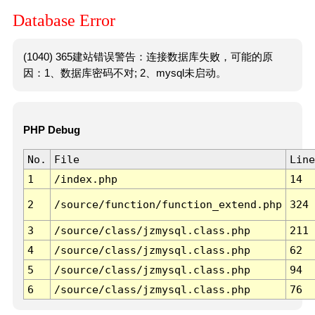
Database Error
(1040) 365建站错误警告：连接数据库失败，可能的原
因：1、数据库密码不对; 2、mysql未启动。
PHP Debug
No.
File
Line
1
/index.php
14
2
/source/function/function_extend.php
324
3
/source/class/jzmysql.class.php
211
4
/source/class/jzmysql.class.php
62
5
/source/class/jzmysql.class.php
94
6
/source/class/jzmysql.class.php
76