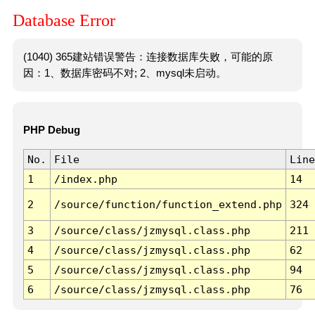
Database Error
(1040) 365建站错误警告：连接数据库失败，可能的原
因：1、数据库密码不对; 2、mysql未启动。
PHP Debug
No.
File
Line
1
/index.php
14
2
/source/function/function_extend.php
324
3
/source/class/jzmysql.class.php
211
4
/source/class/jzmysql.class.php
62
5
/source/class/jzmysql.class.php
94
6
/source/class/jzmysql.class.php
76