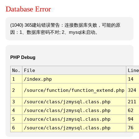
Database Error
(1040) 365建站错误警告：连接数据库失败，可能的原
因：1、数据库密码不对; 2、mysql未启动。
PHP Debug
No.
File
Line
1
/index.php
14
2
/source/function/function_extend.php
324
3
/source/class/jzmysql.class.php
211
4
/source/class/jzmysql.class.php
62
5
/source/class/jzmysql.class.php
94
6
/source/class/jzmysql.class.php
76