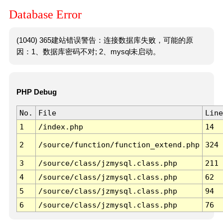
Database Error
(1040) 365建站错误警告：连接数据库失败，可能的原
因：1、数据库密码不对; 2、mysql未启动。
PHP Debug
No.
File
Line
1
/index.php
14
2
/source/function/function_extend.php
324
3
/source/class/jzmysql.class.php
211
4
/source/class/jzmysql.class.php
62
5
/source/class/jzmysql.class.php
94
6
/source/class/jzmysql.class.php
76