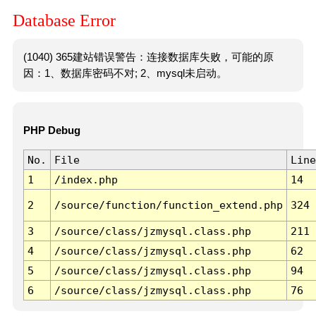
Database Error
(1040) 365建站错误警告：连接数据库失败，可能的原
因：1、数据库密码不对; 2、mysql未启动。
PHP Debug
No.
File
Line
1
/index.php
14
2
/source/function/function_extend.php
324
3
/source/class/jzmysql.class.php
211
4
/source/class/jzmysql.class.php
62
5
/source/class/jzmysql.class.php
94
6
/source/class/jzmysql.class.php
76