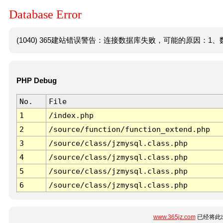
Database Error
(1040) 365建站错误警告：连接数据库失败，可能的原因：1、数
PHP Debug
No.
File
1
/index.php
2
/source/function/function_extend.php
3
/source/class/jzmysql.class.php
4
/source/class/jzmysql.class.php
5
/source/class/jzmysql.class.php
6
/source/class/jzmysql.class.php
www.365jz.com
已经将此