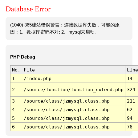
Database Error
(1040) 365建站错误警告：连接数据库失败，可能的原
因：1、数据库密码不对; 2、mysql未启动。
PHP Debug
No.
File
Line
1
/index.php
14
2
/source/function/function_extend.php
324
3
/source/class/jzmysql.class.php
211
4
/source/class/jzmysql.class.php
62
5
/source/class/jzmysql.class.php
94
6
/source/class/jzmysql.class.php
76