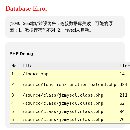
Database Error
(1040) 365建站错误警告：连接数据库失败，可能的原
因：1、数据库密码不对; 2、mysql未启动。
PHP Debug
No.
File
Line
1
/index.php
14
2
/source/function/function_extend.php
324
3
/source/class/jzmysql.class.php
211
4
/source/class/jzmysql.class.php
62
5
/source/class/jzmysql.class.php
94
6
/source/class/jzmysql.class.php
76