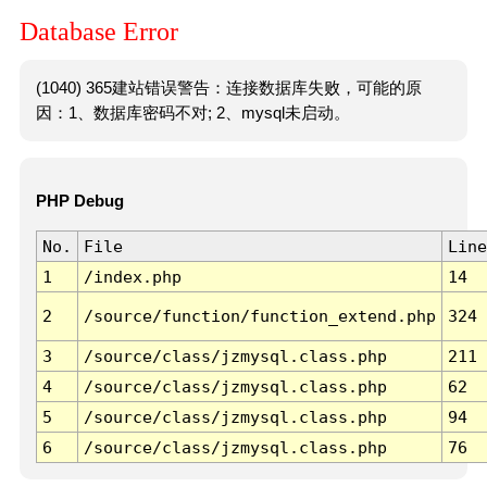
Database Error
(1040) 365建站错误警告：连接数据库失败，可能的原
因：1、数据库密码不对; 2、mysql未启动。
PHP Debug
No.
File
Line
1
/index.php
14
2
/source/function/function_extend.php
324
3
/source/class/jzmysql.class.php
211
4
/source/class/jzmysql.class.php
62
5
/source/class/jzmysql.class.php
94
6
/source/class/jzmysql.class.php
76