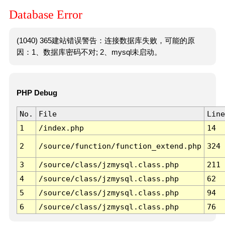
Database Error
(1040) 365建站错误警告：连接数据库失败，可能的原
因：1、数据库密码不对; 2、mysql未启动。
PHP Debug
No.
File
Line
1
/index.php
14
2
/source/function/function_extend.php
324
3
/source/class/jzmysql.class.php
211
4
/source/class/jzmysql.class.php
62
5
/source/class/jzmysql.class.php
94
6
/source/class/jzmysql.class.php
76